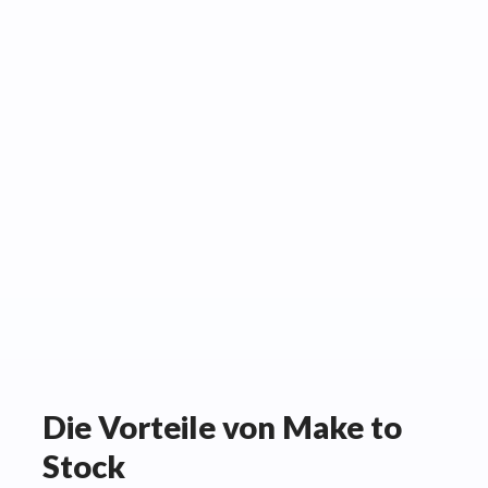
und findet die beste
Zu
Lösung innerhalb der
an
Qualitätsvorgaben.
”
ve
ve
Die Vorteile von Make to
Stock