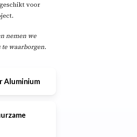
geschikt voor
ject.
 en nemen we
s te waarborgen.
or Aluminium
rziet van een
Duurzame
stendigheid
trische stroom