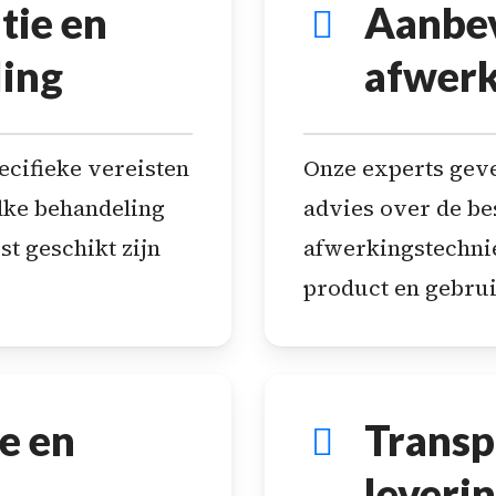
tie en
Aanbev
ling
afwerk
cifieke vereisten
Onze experts gev
lke behandeling
advies over de be
t geschikt zijn
afwerkingstechni
product en gebru
e en
Transp
leverin