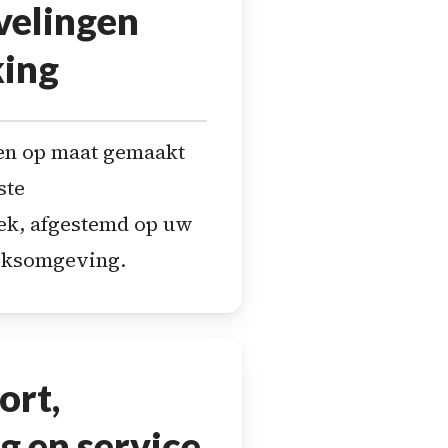
elingen
ing
en op maat gemaakt
ste
ek, afgestemd op uw
iksomgeving.
ort,
g en service