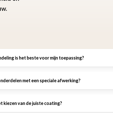
uw.
eling is het beste voor mijn toepassing?
 onderdelen met een speciale afwerking?
t af van het materiaal van uw onderdeel en d
lootgesteld. Onze experts helpen u graag met 
et kiezen van de juiste coating?
t afhankelijk van de complexiteit van de afwer