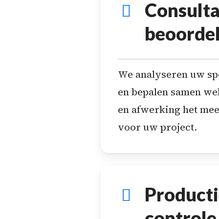
Consulta
beoorde
We analyseren uw spe
en bepalen samen we
en afwerking het mees
voor uw project.
Producti
controle