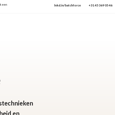
en ISO:9001
→ Check onze protocollen
lnkd.in/batchforce
+31 45 369 05 46
e
stechnieken
heid en