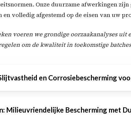
teitsnormen. Onze duurzame afwerkingen zijn 
n en volledig afgestemd op de eisen van uw pro
reken voeren we grondige oorzaakanalyses uit
egelen om de kwaliteit in toekomstige batche
Slijtvastheid en Corrosiebescherming vo
 een elektrochemisch proces dat
aluminium
voo
: Milieuvriendelijke Bescherming met 
xidelaag, wat de slijtvastheid en corrosiebe
rhoogt. Het proces maakt gebruik van een elek