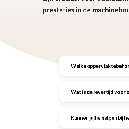
prestaties in de machinebo
Welke oppervlaktebehand
Wat is de levertijd voor
De beste keuze hang
waaraan het wordt b
Kunnen jullie helpen bij h
De levertijd varieer