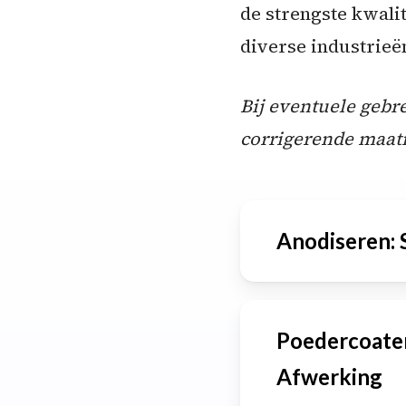
de strengste kwali
diverse industrieë
Bij eventuele geb
corrigerende maatr
Anodiseren: 
Anodiseren
is
Poedercoaten
beschermende o
Afwerking
aanzienlijk ve