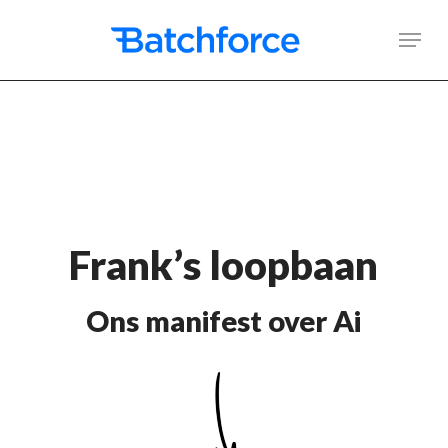
Skip
Men
to
main
content
Frank’s loopbaan
Ons manifest over Ai