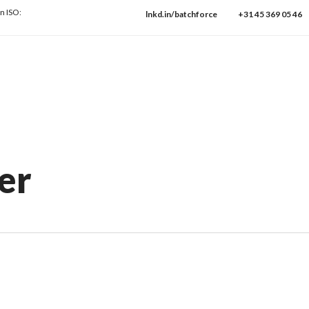
SO:9001
→ Check onze protocollen
lnkd.in/batchforce
+31 45 369 05 46
er