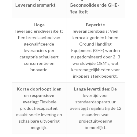
Leveranciersmarkt
Geconsolideerde GHE-
Realiteit
Hoge
Beperkte
leveranciersdiversiteit:
leveranciersbasis:
Veel
Een breed aanbod van
kerncategorieën binnen
gekwalificeerde
Ground Handling
leveranciers per
Equipment (GHE) worden
categorie stimuleert
nu gedomineerd door 2–3
concurrentie en
wereldwijde OEM’s, wat
innovatie.
keuzemogelijkheden voor
inkopers sterk beperkt.
Korte doorlooptijden
Lange levertijden:
De
en responsieve
levertijd voor
levering:
Flexibele
standaardapparatuur
productiecapaciteit
overstijgt regelmatig de 12
maakt snelle levering en
maanden, wat
schaalbare uitvoering
projectuitvoering
mogelijk.
bemoeilijkt.