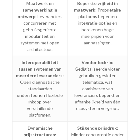
Maatwerk en
Beperkte vrijheid in
samenwerking in
maatwerk:
Proprietaire
ontwerp:
Leveranciers
platforms beperken
concurreren met
integratie-opties en
gebruiksgerichte
berekenen hoge
modulariteit en
meerprijzen voor
systemen met open
aanpassingen.
architectuur.
Interoperabiliteit
Vendor lock-in:
tussen systemen van
Gedigitaliseerde vloten
meerdere leveranciers:
gebruiken gesloten
Open diagnostische
telematica, wat
standaarden
combineren van
ondersteunen flexibele
leveranciers beperkt en
inkoop over
afhankelijkheid van één
verschillende
ecosysteem vergroot.
platformen.
Dynamische
Stijgende prijsdruk:
prijsstructuren:
Minder concurrentie onder