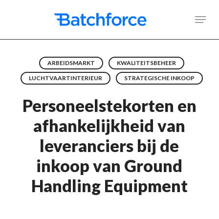
Skip
Men
to
main
content
ARBEIDSMARKT
KWALITEITSBEHEER
LUCHTVAARTINTERIEUR
STRATEGISCHE INKOOP
Personeelstekorten en
afhankelijkheid van
leveranciers bij de
inkoop van Ground
Handling Equipment