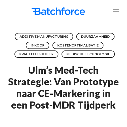
Skip
Men
to
main
content
ADDITIVE MANUFACTURING
DUURZAAMHEID
INKOOP
KOSTENOPTIMALISATIE
KWALITEITSBEHEER
MEDISCHE TECHNOLOGIE
Ulm’s Med-Tech
Strategie: Van Prototype
naar CE-Markering in
een Post-MDR Tijdperk