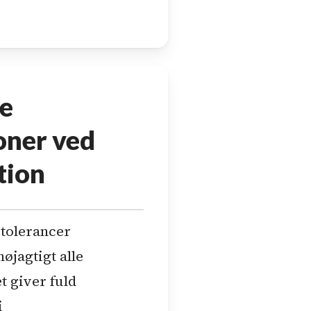
ke
oner ved
tion
 tolerancer
øjagtigt alle
t giver fuld
i