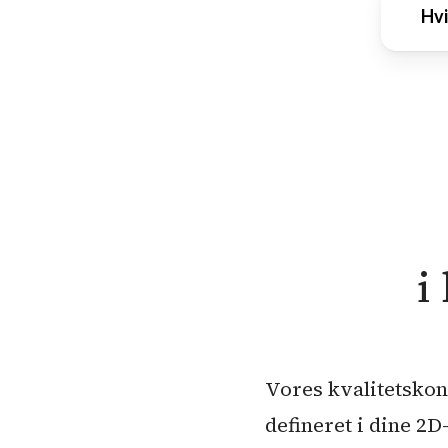
Ang
Hvi
præ
til
eve
Vi 
bra
idee
tab 
i
Vores kvalitetskont
defineret i dine 2D