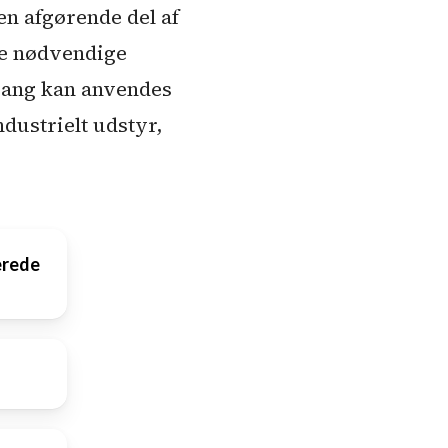
en afgørende del af
de nødvendige
ilgang kan anvendes
dustrielt udstyr,
erede
 de
e