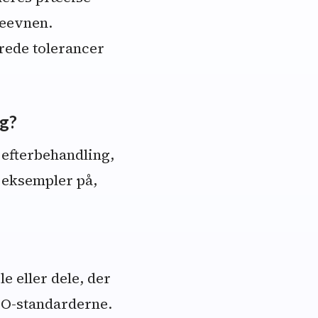
deevnen.
jerede tolerancer
ng?
 efterbehandling,
 eksempler på,
e eller dele, der
SO-standarderne.