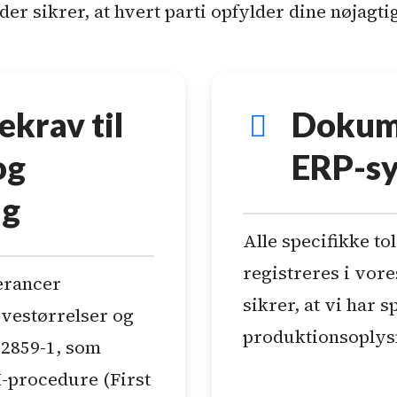
der sikrer, at hvert parti opfylder dine nøjagti
ekrav til
Dokume
og
ERP-s
ng
Alle specifikke t
registreres i vor
lerancer
sikrer, at vi har 
vestørrelser og
produktionsoplys
 2859-1, som
I-procedure (First