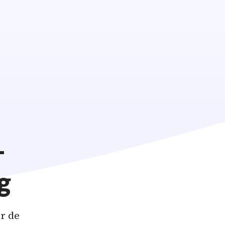
Vedligeholdel
reparation
-
g
er de