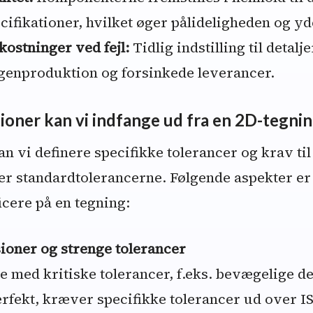
ecifikationer, hvilket øger pålideligheden og y
ostninger ved fejl:
Tidlig indstilling til detal
, genproduktion og forsinkede leverancer.
tioner kan vi indfange ud fra en 2D-tegni
n vi definere specifikke tolerancer og krav til
er standardtolerancerne. Følgende aspekter er
icere på en tegning:
ioner og strenge tolerancer
 med kritiske tolerancer, f.eks. bevægelige del
erfekt, kræver specifikke tolerancer ud over I