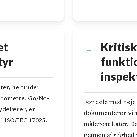
et
Kritis
tyr
funkti
inspek
ter, herunder
krometre, Go/No-
For dele med høje
ydelærer, er
dokumenterer vi n
il ISO/IEC 17025.
måleresultater. De
gennemsigtighed 