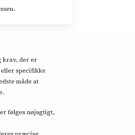
ssen.
 krav, der er
eller specifikke
edste måde at
e.
r følges nøjagtigt,
deres præcise