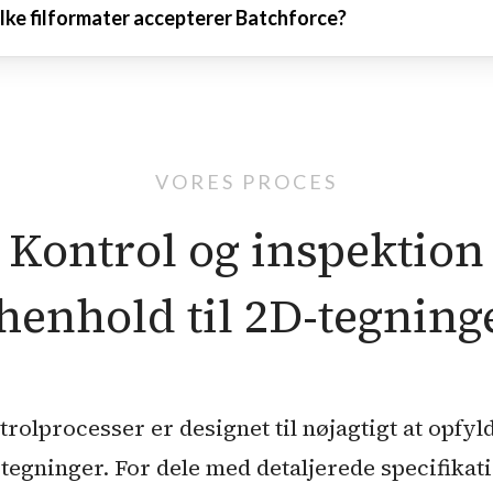
iv kritiske dimensioner, overfladeruhed,
lke filformater accepterer Batchforce?
cision.
pasningstolerancer og GD&T-symboler samt
ntuelle indgraveringer til sporbarhed eller
accepterer 2D-tegninger i PDF-format, der er
ndidentitet.
lle til at indfange tekniske specifikationer ude
VORES PROCES
af nøjagtighed.
Kontrol og inspektion
 henhold til 2D-tegning
rolprocesser er designet til nøjagtigt at opfyl
-tegninger. For dele med detaljerede specifikati