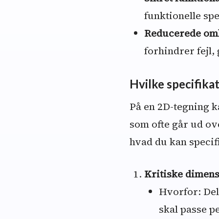
funktionelle sp
Reducerede omk
forhindrer fejl
Hvilke specifika
På en 2D-tegning ka
som ofte går ud ov
hvad du kan specif
Kritiske dimens
Hvorfor: Dele
skal passe p