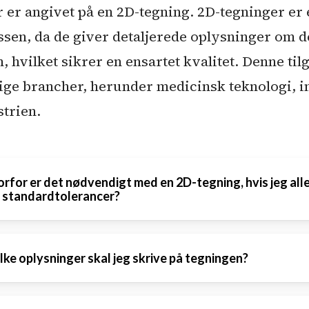
r er angivet på en 2D-tegning. 2D-tegninger er 
ssen, da de giver detaljerede oplysninger om 
h, hvilket sikrer en ensartet kvalitet. Denne t
lige brancher, herunder medicinsk teknologi, in
strien.
rfor er det nødvendigt med en 2D-tegning, hvis jeg all
 standardtolerancer?
ndardtolerancer som ISO 2768 dækker ikke alle
lke oplysninger skal jeg skrive på tegningen?
tiske dimensioner og krav. En 2D-tegning giver
aljer, der er nødvendige for at opnå den ønsked