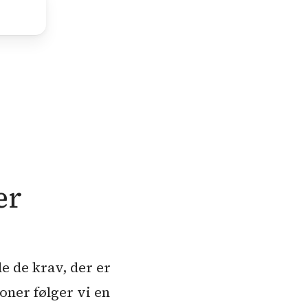
n
er
de de krav, der er
oner følger vi en