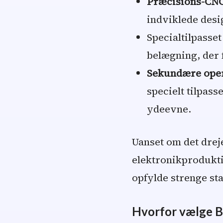
Præcisions-CNC
indviklede desi
Specialtilpasse
belægning, der
Sekundære oper
specielt tilpass
ydeevne.
Uanset om det drej
elektronikproduktio
opfylde strenge sta
Hvorfor vælge Ba