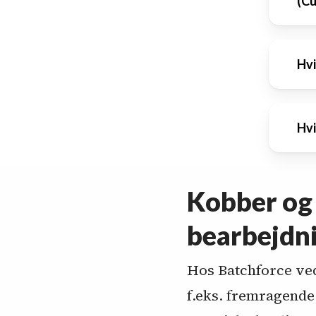
(Cu
sty
i f.
Bly
Hvi
bea
bea
All
Hvi
isæ
ove
bea
for
CuZ
Kobber og 
gar
mod
bearbejdni
CuA
gru
Hos Batchforce ve
f.eks. fremragende