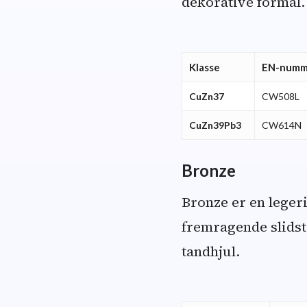
dekorative formål.
Klasse
EN-numm
CuZn37
CW508L
CuZn39Pb3
CW614N
Bronze
Bronze er en legeri
fremragende slidsty
tandhjul.