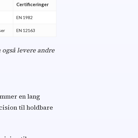
Certificeringer
EN 1982
ser
EN 12163
n også levere andre
ommer en lang
ision til holdbare