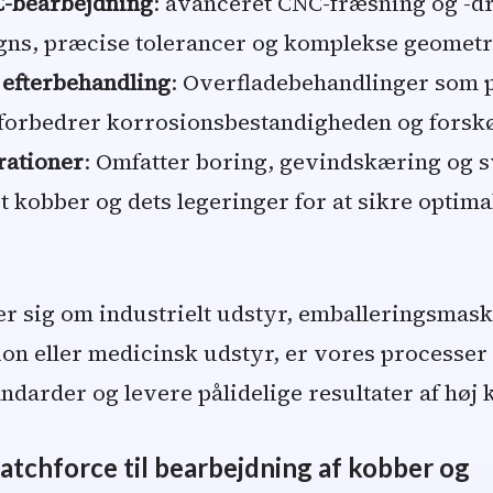
-bearbejdning
: avanceret CNC-fræsning og -dre
gns, præcise tolerancer og komplekse geometr
t
efterbehandling
: Overfladebehandlinger som 
 forbedrer korrosionsbestandigheden og forsk
ationer
: Omfatter boring, gevindskæring og s
et kobber og dets legeringer for at sikre optim
er sig om industrielt udstyr, emballeringsmask
n eller medicinsk udstyr, er vores processer d
ndarder og levere pålidelige resultater af høj k
tchforce til bearbejdning af kobber og