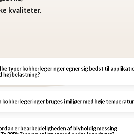
e kvaliteter.
lke typer kobberlegeringer egner sig bedst til applikati
 høj belastning?
 miljøer med høj belastning anbefaler vi CuCr1Zr
 kobberlegeringer bruges i miljøer med høje temperatur
endelser, der kræver højere styrke, eller
l10Ni5Fe5 (aluminiumbronze) for fremragend
 kobberlegeringer som CuCr1Zr bevarer deres
rdan er bearbejdeligheden af blyholdig messing
dstyrke og holdbarhed.