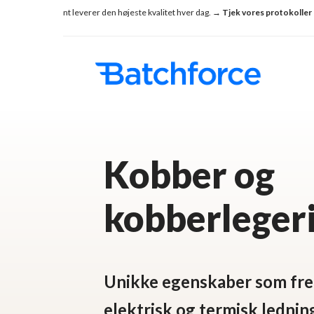
Skip
vi konsekvent leverer den højeste kvalitet hver dag.
→ Tjek vores protokoller
S
to
main
content
Kobber og
kobberleger
Unikke egenskaber som fr
elektrisk og termisk lednin