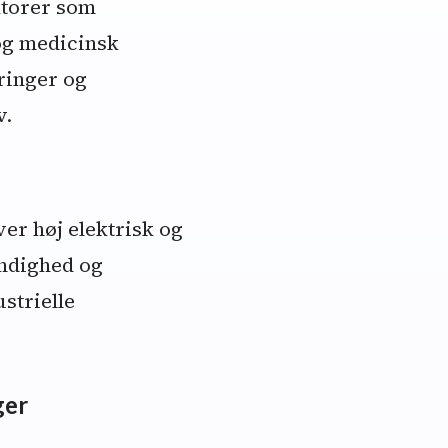
ktorer som
og medicinsk
ringer og
v.
er høj elektrisk og
ndighed og
strielle
ger