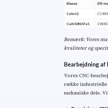
Klasse
EN-n
CuSn12
CC48
CuAl10Ni5Fe5
CW30
Bemærk: Vores mater
kvaliteter og speci
Bearbejdning af
Vores CNC-bearbej
række industrielle
mekaniske dele. Vi 