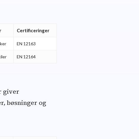
r
Certificeringer
kker
EN 12163
iler
EN 12164
r giver
er, bøsninger og