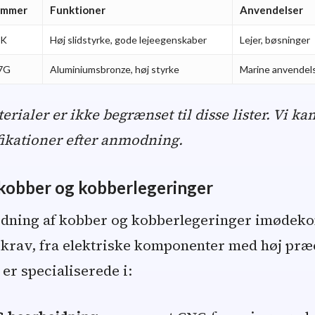
ummer
Funktioner
Anvendelser
3K
Høj slidstyrke, gode lejeegenskaber
Lejer, bøsninger
7G
Aluminiumsbronze, høj styrke
Marine anvendel
ialer er ikke begrænset til disse lister. Vi ka
fikationer efter anmodning.
 kobber og kobberlegeringer
dning af kobber og kobberlegeringer imødek
 krav, fra elektriske komponenter med høj præc
er specialiserede i: