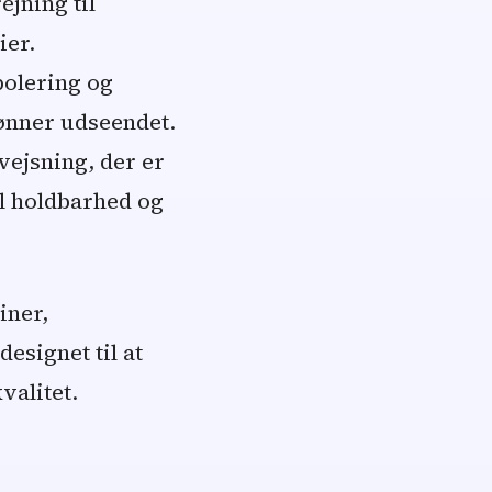
jning til
ier.
polering og
ønner udseendet.
vejsning, der er
al holdbarhed og
iner,
esignet til at
valitet.