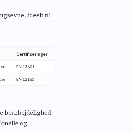
gsevne, ideelt til
Certificeringer
ter
EN 13601
der
EN 12163
de bearbejdelighed
ionelle og