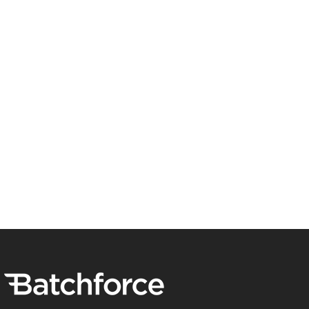
consistentie
waarborgen
COMPLIANCEBEHEER
in
ELEKTRONICA-INDUSTRIE
de
Nederlandse
KWALITEITSBEHEER
elektronicaproductie
STRATEGISCHE INKOOP
Leverancierskwaliteit en
consistentie waarborgen
in de Nederlandse
elektronicaproductie