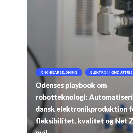
mål
CNC-BEARBEJDNING
ELEKTRONIKINDUSTRIE
Odenses playbook om
robotteknologi: Automatiseri
dansk elektronikproduktion f
fleksibilitet, kvalitet og Net 
mål