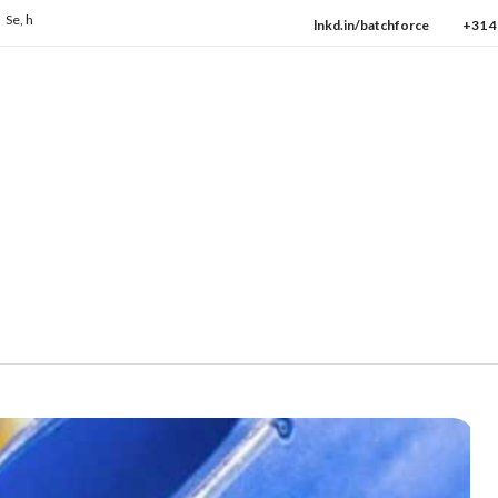
vordan vi konsekvent leverer den højeste kvalitet hver dag.
→ Tjek vores protokolle
lnkd.in/batchforce
+31 4