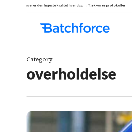
Skip
nsekvent leverer den højeste kvalitet hver dag.
→ Tjek vores protokoller
Se, h
to
main
content
Category
overholdelse
Odenses
playbook