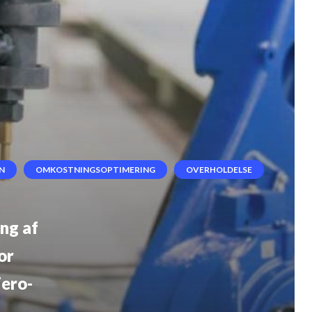
N
OMKOSTNINGSOPTIMERING
OVERHOLDELSE
ng af
or
Zero-