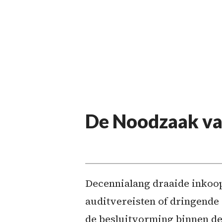
De Noodzaak va
Decennialang draaide inkoop
auditvereisten of dringende 
de besluitvorming binnen d