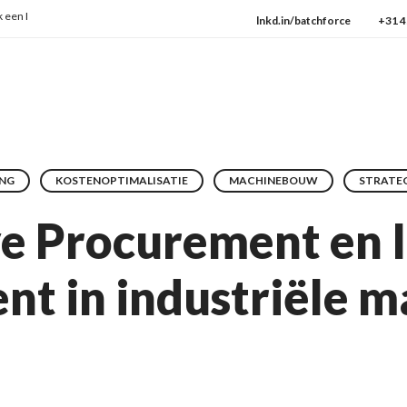
n ISO:9001
→ Check onze protocollen
lnkd.in/batchforce
+31 4
ING
KOSTENOPTIMALISATIE
MACHINEBOUW
STRATEG
ve Procurement en 
t in industriële m