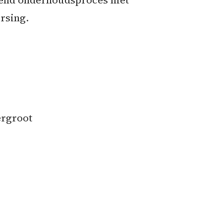
lend onderhoudsproces niet
ersing.