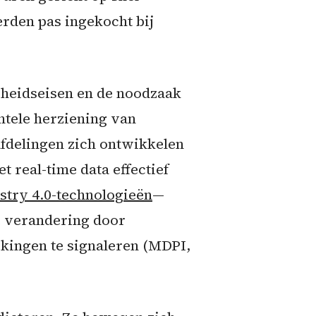
rden pas ingekocht bij
gheidseisen en de noodzaak
ntele herziening van
delingen zich ontwikkelen
t real-time data effectief
stry 4.0-technologieën
—
e verandering door
jkingen te signaleren (MDPI,