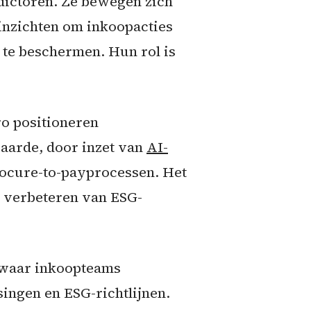
dictoren. Ze bewegen zich
 inzichten om inkoopacties
t te beschermen. Hun rol is
ro positioneren
aarde, door inzet van
AI-
rocure-to-payprocessen. Het
, verbeteren van ESG-
, waar inkoopteams
singen en ESG-richtlijnen.