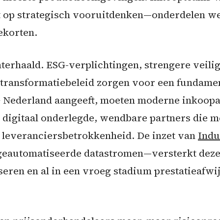
t op strategisch vooruitdenken—onderdelen we
ekorten.
hterhaald. ESG-verplichtingen, strengere veili
le transformatiebeleid zorgen voor een fundame
Nederland aangeeft, moeten moderne inkoopaf
t digitaal onderlegde, wendbare partners die me
 leveranciersbetrokkenheid. De inzet van
Indu
n geautomatiseerde datastromen—versterkt dez
eren en al in een vroeg stadium prestatieafwi