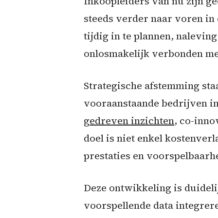
Inkoopleiders van nu zijn g
steeds verder naar voren in 
tijdig in te plannen, nalevi
onlosmakelijk verbonden met
Strategische afstemming staa
vooraanstaande bedrijven in
gedreven inzichten
, co-inn
doel is niet enkel kostenve
prestaties en voorspelbaar
Deze ontwikkeling is duidel
voorspellende data integrere