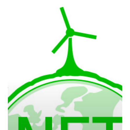
Het
Benutten
van
Abu
Dhabi’s
160
Miljard
Dollar
Net
Zero
Kans
voor