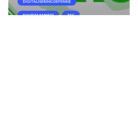
DIGITALISERING DEFENSIE
DUURZAAMHEID
ESG
FOOD & BEVERAGE
GXP COMPLIANCE
INKOOP
REGELGEVING
Steam to Sensors: Germanys
routekaart naar GxP-ready
Net Zero apparatuur voor de
voedsel- en drankenindustrie
Verbetering
van
kwaliteitscontrole