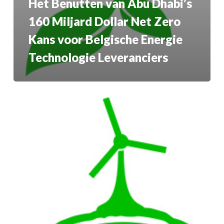
Het Benutten van Abu Dhabi’s
160 Miljard Dollar Net Zero
Kans voor Belgische Energie
Technologie Leveranciers
Steam
to
Sensors:
Germanys
routekaart
naar
GxP-
ready