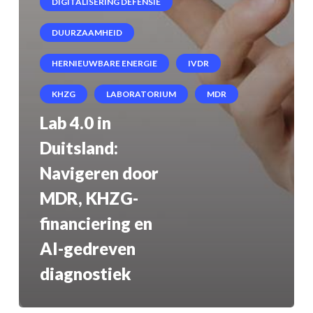
DIGITALISERING DEFENSIE
DUURZAAMHEID
HERNIEUWBARE ENERGIE
IVDR
KHZG
LABORATORIUM
MDR
Lab 4.0 in
Duitsland:
Navigeren door
MDR, KHZG-
financiering en
AI-gedreven
diagnostiek