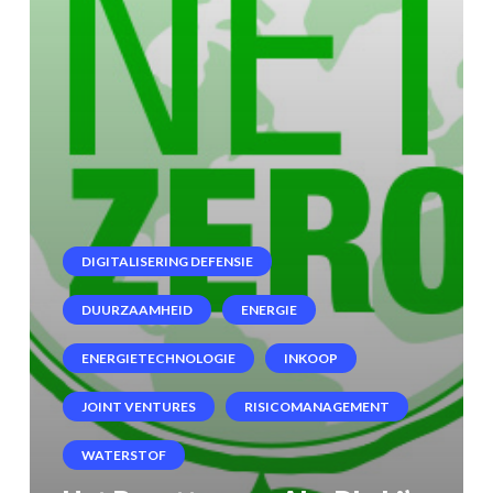
Belgische
Energie
Technologie
Leveranciers
DIGITALISERING DEFENSIE
DUURZAAMHEID
ENERGIE
ENERGIETECHNOLOGIE
INKOOP
JOINT VENTURES
RISICOMANAGEMENT
WATERSTOF