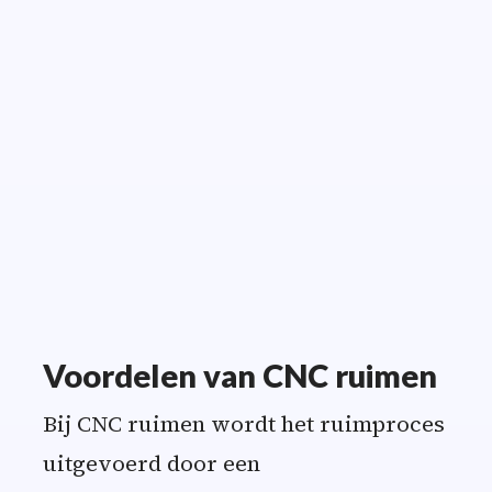
and finds the best
on 
solution within the
ch
quality
as
specifications.
”
Voordelen van CNC ruimen
Bij CNC ruimen wordt het ruimproces
uitgevoerd door een