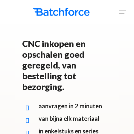
Skip
Men
to
main
content
CNC inkopen en
opschalen goed
geregeld, van
bestelling tot
bezorging.
aanvragen in 2 minuten
van bijna elk materiaal
in enkelstuks en series