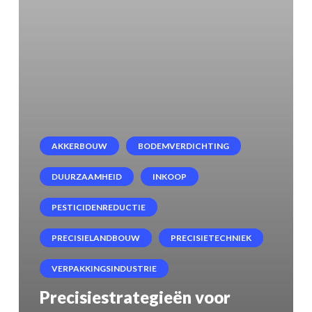
Bodemverdichting
en
Pesticidegebruik
in
de
Akkerbouw
AKKERBOUW
BODEMVERDICHTING
van
DUURZAAMHEID
INKOOP
Lunderskov
PESTICIDENREDUCTIE
PRECISIELANDBOUW
PRECISIETECHNIEK
VERPAKKINGSINDUSTRIE
Precisiestrategieën voor