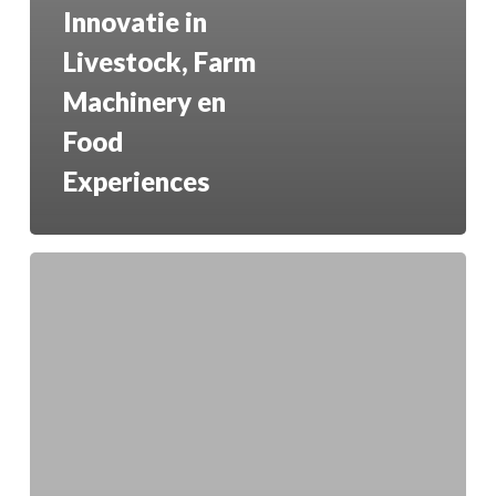
Innovatie in
Livestock, Farm
Machinery en
Food
Experiences
Precisiestrategieën
voor
Machines
ter
Vermindering
van