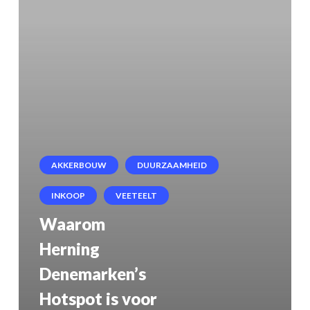
voor
Innovatie
in
Livestock,
Farm
Machinery
en
AKKERBOUW
DUURZAAMHEID
Food
INKOOP
VEETEELT
Experiences
Waarom
Herning
Denemarken’s
Hotspot is voor