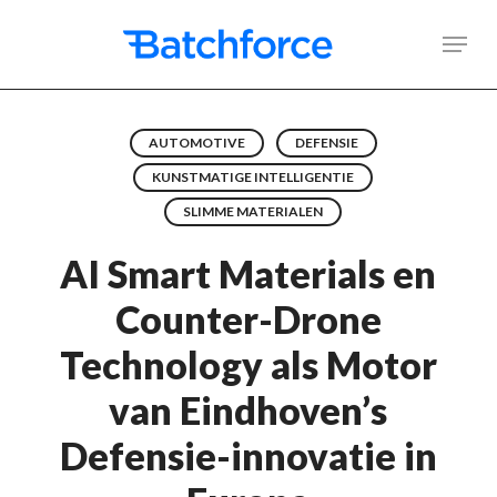
Skip
Men
to
main
content
AUTOMOTIVE
DEFENSIE
KUNSTMATIGE INTELLIGENTIE
SLIMME MATERIALEN
AI Smart Materials en
Counter-Drone
Technology als Motor
van Eindhoven’s
Defensie-innovatie in