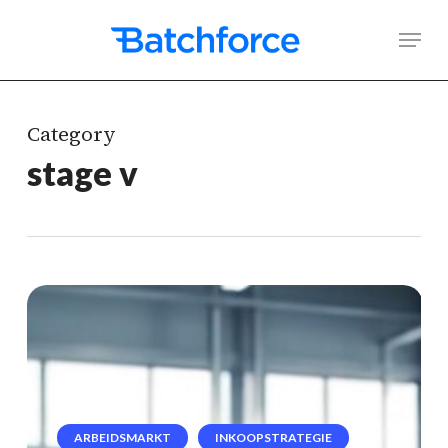
Skip
Men
to
main
content
Category
stage v
Modern
Machinery-
demonstraties
in
ARBEIDSMARKT
INKOOPSTRATEGIE
België: