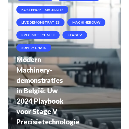
Uw
KOSTENOPTIMALISATIE
2024
LIVE DEMONSTRATIES
MACHINEBOUW
Playbook
PRECISIETECHNIEK
STAGE V
voor
SUPPLY CHAIN
Stage
Modern
V
Machinery-
Precisietechnologie
demonstraties
en
in België: Uw
Winstgevende
2024 Playbook
Equipmentkeuzes
voor Stage V
Precisietechnologie