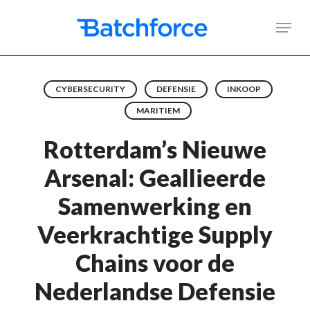
Skip
Men
to
main
content
CYBERSECURITY
DEFENSIE
INKOOP
MARITIEM
Rotterdam’s Nieuwe
Arsenal: Geallieerde
Samenwerking en
Veerkrachtige Supply
Chains voor de
Nederlandse Defensie