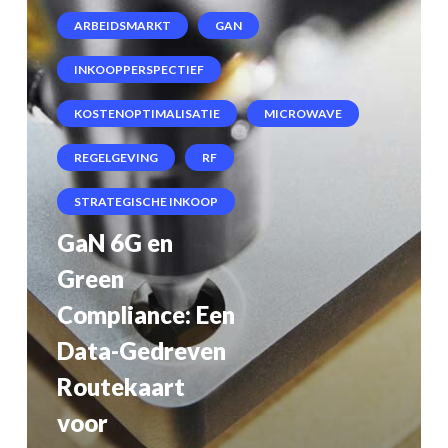
ARBEIDSMARKT
GAN
Een
Data-
INKOOPPERSPECTIEF
Gedreven
KOSTENOPTIMALISATIE
MICROWAVE
Routekaart
REGELGEVING
RF
voor
STRATEGISCHE INKOOP
Nederlandse
GaN 6G en
Microwave-
Green
en
Compliance: Een
RF-
Data-Gedreven
Innovators
Routekaart
voor