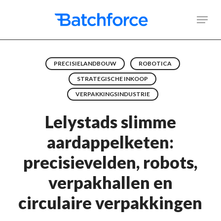
Skip
Men
to
main
content
PRECISIELANDBOUW
ROBOTICA
STRATEGISCHE INKOOP
VERPAKKINGSINDUSTRIE
Lelystads slimme
aardappelketen:
precisievelden, robots,
verpakhallen en
circulaire verpakkingen