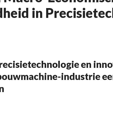
eid in Precisietec
precisietechnologie en inn
 bouwmachine-industrie ee
n