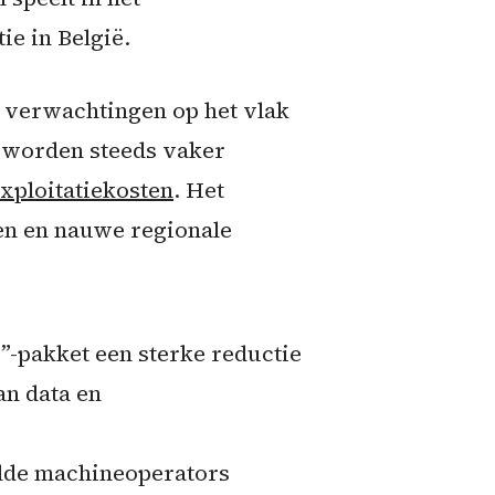
e in België.
e verwachtingen op het vlak
n worden steeds vaker
exploitatiekosten
. Het
en en nauwe regionale
5”-pakket een sterke reductie
an data en
lde machineoperators