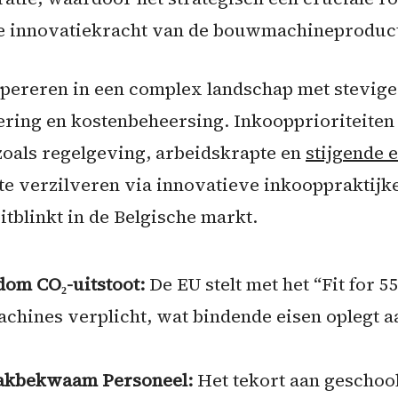
 innovatiekracht van de bouwmachineproducti
opereren in een complex landschap met stevig
ering en kostenbeheersing. Inkoopprioriteite
zoals regelgeving, arbeidskrapte en
stijgende 
e verzilveren via innovatieve inkooppraktijk
tblinkt in de Belgische markt.
om CO₂-uitstoot:
De EU stelt met het “Fit for 5
hines verplicht, wat bindende eisen oplegt a
akbekwaam Personeel:
Het tekort aan geschoo