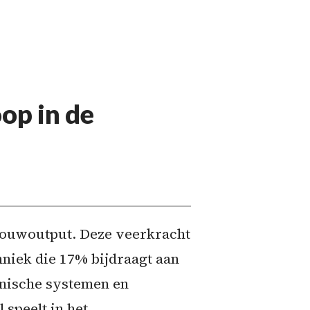
op in de
 bouwoutput. Deze veerkracht
hniek die 17% bijdraagt aan
anische systemen en
 speelt in het