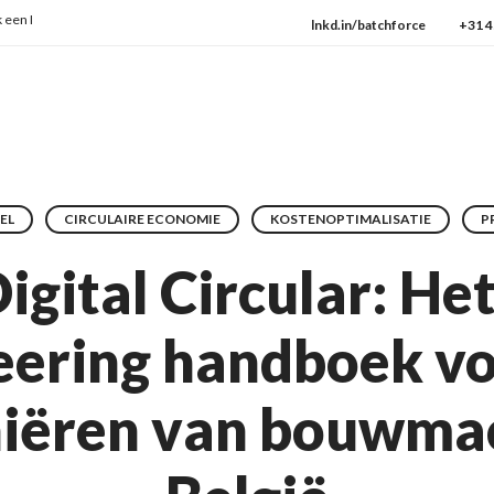
 ISO:9001
→ Check onze protocollen
lnkd.in/batchforce
+31 4
EL
CIRCULAIRE ECONOMIE
KOSTENOPTIMALISATIE
P
Digital Circular: Het
eering handboek vo
niëren van bouwmac