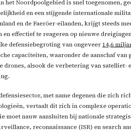
an het Noordpoolgebied is snel toegenomen, g
lijkheid en een stijgende internationale milita
land en de Faeröer-eilanden, krijgt steeds me
 en effectief te reageren op nieuwe dreigingen
ijke defensiebegroting van ongeveer
14,6 milj
sche capaciteiten, waaronder de aanschaf van
 drones, alsook de verbetering van satelliet-
ing.
efensiesector, met name degenen die zich ric
logieën, vertaalt dit zich in complexe operati
e moet nauw aansluiten bij nationale strategi
surveillance, reconnaissance (ISR) en search a