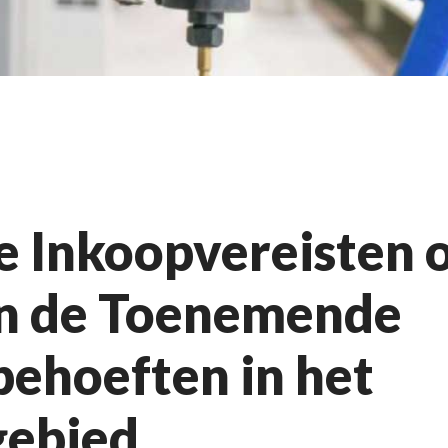
e Inkoopvereisten 
n de Toenemende
behoeften in het
gebied