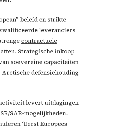
sen.
pean”-beleid en strikte
walificeerde leveranciers
 strenge
contractuele
atten. Strategische inkoop
 van soevereine capaciteiten
 Arctische defensiehouding
activiteit levert uitdagingen
 ISR/SAR-mogelijkheden.
uleren ‘Eerst Europees