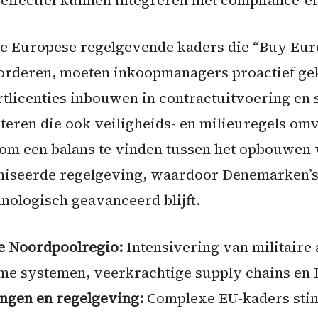
effectief kunnen integreren met compliance-ei
e Europese regelgevende kaders die “Buy Euro
orderen, moeten inkoopmanagers proactief gek
rtlicenties inbouwen in contractuitvoering en
teren die ook veiligheids- en milieuregels omv
l om een balans te vinden tussen het opbouwen
niseerde regelgeving, waardoor Denemarken’s
ologisch geavanceerd blijft.
de Noordpoolregio:
Intensivering van militaire 
me systemen, veerkrachtige supply chains en
ingen en regelgeving:
Complexe EU-kaders stim