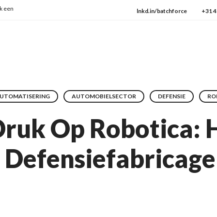
en ISO:9001
→ Check onze protocollen
lnkd.in/batchforce
+31 4
UTOMATISERING
AUTOMOBIELSECTOR
DEFENSIE
RO
Druk Op Robotica:
 Defensiefabricag