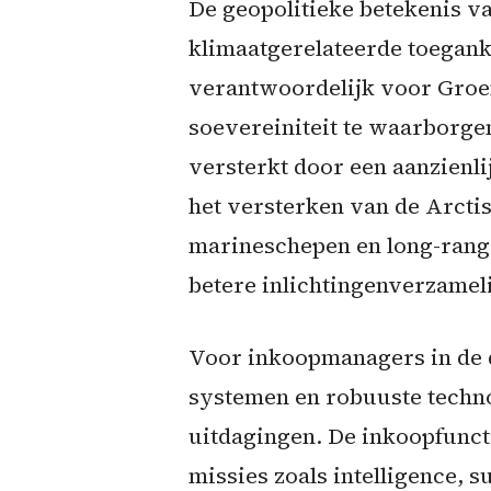
De geopolitieke betekenis v
klimaatgerelateerde toeganke
verantwoordelijk voor Groen
soevereiniteit te waarborgen
versterkt door een aanzienl
het versterken van de Arcti
marineschepen en long-range
betere inlichtingenverzamel
Voor inkoopmanagers in de d
systemen en robuuste techno
uitdagingen. De inkoopfuncti
missies zoals intelligence, 