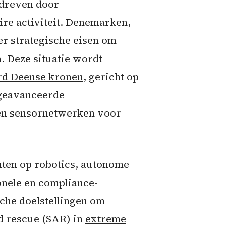
edreven door
ire activiteit. Denemarken,
er strategische eisen om
. Deze situatie wordt
ard Deense kronen
, gericht op
 geavanceerde
 en sensornetwerken voor
hten op robotics, autonome
onele en compliance-
sche doelstellingen om
nd rescue (SAR) in
extreme