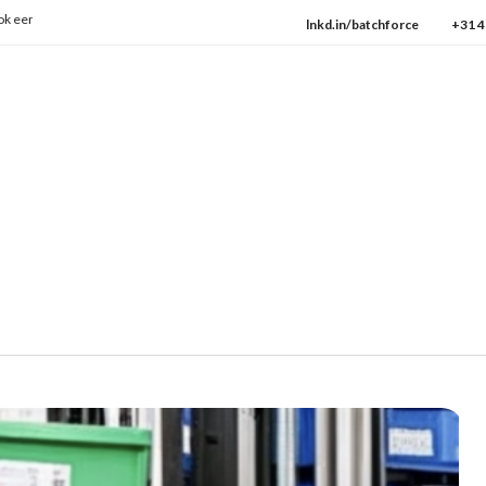
en ISO:9001
→ Check onze protocollen
lnkd.in/batchforce
+31 4