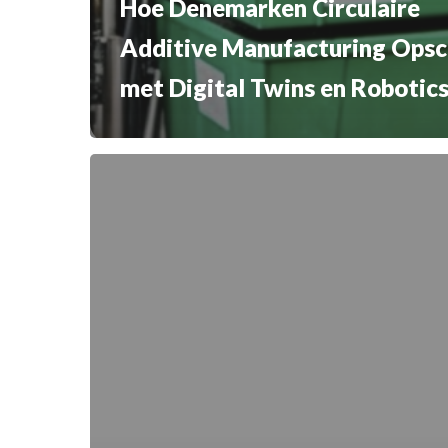
Hoe Denemarken Circulaire
Additive Manufacturing Opsc
met Digital Twins en Robotic
Deense
Precisietechniek
2024–
27:
Digital
Twins,
Hybrid
AM