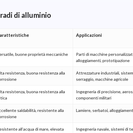
adi di alluminio
aratteristiche
Applicazioni
ersatile, buone proprietà meccaniche
Parti di macchine personalizzat
alloggiamenti, prototipazione
lta resistenza, buona resistenza alla
Attrezzature industriali, sistem
orrosione
serraggio, macchine agricole
lta resistenza, buona resistenza alla
Ingegneria di precisione, aeros
atica
componenti militari
ccellente saldabilità, resistente alla
Lamiere, serbatoi, alloggiament
orrosione
esistente all’acqua di mare, elevata
Ingegneria navale, sistemi di t