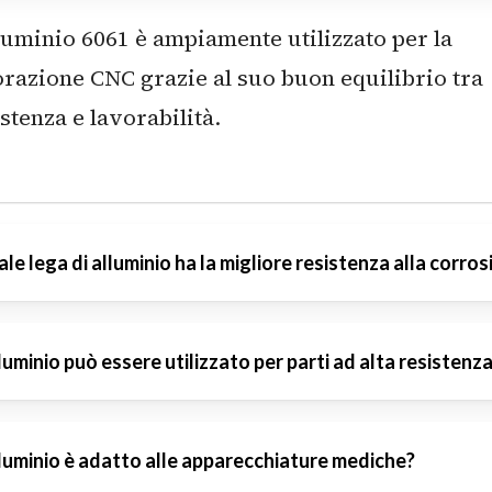
lluminio 6061 è ampiamente utilizzato per la
orazione CNC grazie al suo buon equilibrio tra
stenza e lavorabilità.
le lega di alluminio ha la migliore resistenza alla corro
luminio 5083 offre un’elevata resistenza alla
lluminio può essere utilizzato per parti ad alta resistenz
rosione, soprattutto in ambienti marini e
striali.
l’alluminio 7075 è ideale per le applicazioni che
lluminio è adatto alle apparecchiature mediche?
hiedono un’elevata resistenza, come i compone