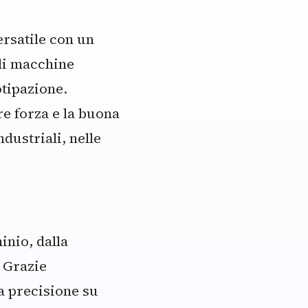
ersatile con un
 di macchine
otipazione.
re forza e la buona
ndustriali, nelle
inio, dalla
. Grazie
ta precisione su