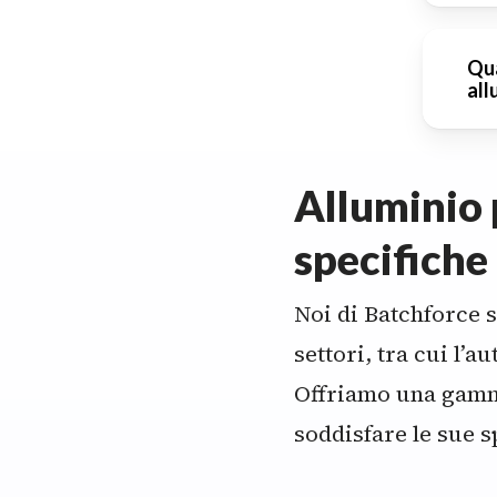
stru
Sì, 
Qua
all
ecc
med
Off
Alluminio 
luci
specifiche
Noi di Batchforce s
settori, tra cui l’
Offriamo una gamma
soddisfare le sue s