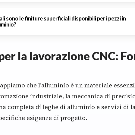
tturali.
la leggerezza e la durata dell’alluminio lo rend
li sono le finiture superficiali disponibili per i pezzi in
uminio?
ellente per i componenti delle apparecchiature
iche.
riamo anodizzazione, verniciatura a polvere e
per la lavorazione CNC: Fo
datura per migliorare la durata e l’aspetto.
appiamo che l’alluminio è un materiale essenzi
automazione industriale, la meccanica di precisio
 completa di leghe di alluminio e servizi di l
pecifiche esigenze di progetto.