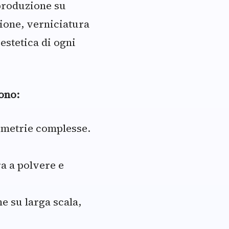
 produzione su
azione, verniciatura
estetica di ogni
ono:
eometrie complesse.
a a polvere e
ne su larga scala,