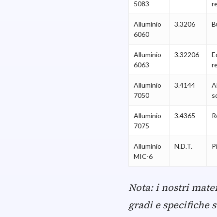
5083
r
Alluminio
3.3206
B
6060
Alluminio
3.32206
E
6063
r
Alluminio
3.4144
A
7050
s
Alluminio
3.4365
R
7075
Alluminio
N.D.T.
P
MIC-6
Nota: i nostri mate
gradi e specifiche s