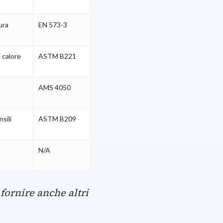
ura
EN 573-3
i calore
ASTM B221
AMS 4050
sili
ASTM B209
N/A
fornire anche altri