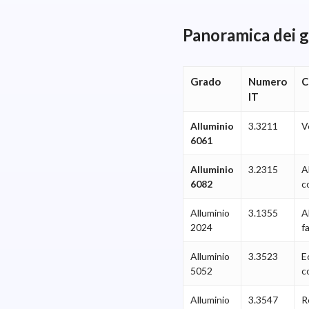
Panoramica dei gr
Grado
Numero
C
IT
Alluminio
3.3211
V
6061
Alluminio
3.2315
A
6082
c
Alluminio
3.1355
A
2024
f
Alluminio
3.3523
E
5052
c
Alluminio
3.3547
R