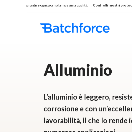
Skip
sciamo a garantire ogni giorno la massima qualità.
→ Controlli i nostri protocolli
to
main
content
Alluminio
L’alluminio è leggero, resist
corrosione e con un’eccelle
lavorabilità, il che lo rende 