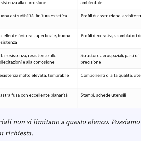
esistenza alla corrosione
ambientale
uona estrudibilità, finitura estetica
Profili di costruzione, architett
ccellente finitura superficiale, buona
Profili decorativi, scambiatori d
esistenza
lta resistenza, resistente alle
Strutture aerospaziali, parti di
ollecitazioni e alla corrosione
precisione
esistenza molto elevata, temprabile
Componenti di alta qualità, uten
iastra fusa con eccellente planarità
Stampi, schede utensili
riali non si limitano a questo elenco. Possiamo 
u richiesta.