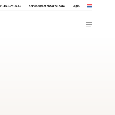
stri protocolli
31 45 369 05 46
service@batchforce.com
login
Menu