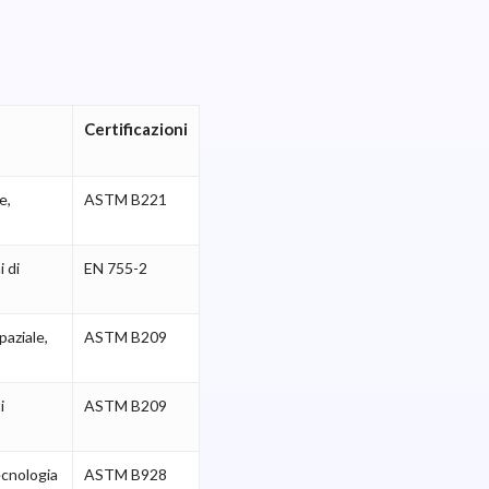
Certificazioni
e,
ASTM B221
i di
EN 755-2
paziale,
ASTM B209
i
ASTM B209
ecnologia
ASTM B928