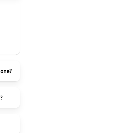
sione?
a?
nti