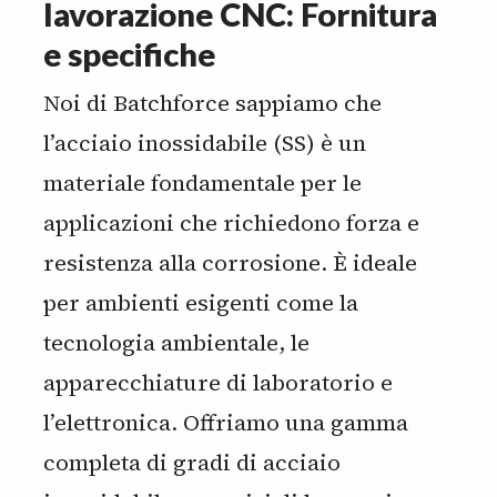
lavorazione CNC: Fornitura
sua durata e alla resistenza alla
a lavorazioni di precisione e a
e specifiche
corrosione.
componenti complessi.
Noi di Batchforce sappiamo che
l’acciaio inossidabile (SS) è un
materiale fondamentale per le
applicazioni che richiedono forza e
resistenza alla corrosione. È ideale
per ambienti esigenti come la
tecnologia ambientale, le
apparecchiature di laboratorio e
l’elettronica. Offriamo una gamma
completa di gradi di acciaio