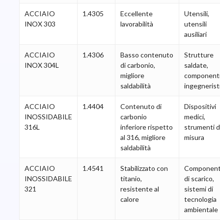
ACCIAIO
1.4305
Eccellente
Utensili,
INOX 303
lavorabilità
utensili
ausiliari
ACCIAIO
1.4306
Basso contenuto
Strutture
INOX 304L
di carbonio,
saldate,
migliore
component
saldabilità
ingegneristi
ACCIAIO
1.4404
Contenuto di
Dispositivi
INOSSIDABILE
carbonio
medici,
316L
inferiore rispetto
strumenti d
al 316, migliore
misura
saldabilità
ACCIAIO
1.4541
Stabilizzato con
Component
INOSSIDABILE
titanio,
di scarico,
321
resistente al
sistemi di
calore
tecnologia
ambientale