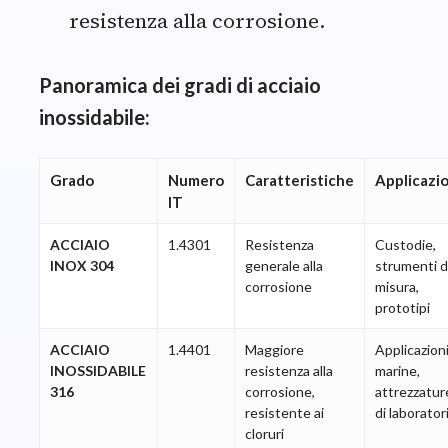
resistenza alla corrosione.
Panoramica dei gradi di acciaio
inossidabile:
Grado
Numero
Caratteristiche
Applicazio
IT
ACCIAIO
1.4301
Resistenza
Custodie,
INOX 304
generale alla
strumenti d
corrosione
misura,
prototipi
ACCIAIO
1.4401
Maggiore
Applicazion
INOSSIDABILE
resistenza alla
marine,
316
corrosione,
attrezzatur
resistente ai
di laborator
cloruri