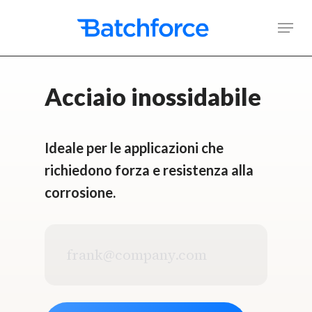
Skip
Men
to
main
content
Acciaio inossidabile
Ideale per le applicazioni che
richiedono forza e resistenza alla
corrosione.
Indirizzo
e-
mail
aziendale
*