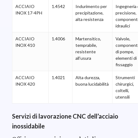
ACCIAIO
1.4542
Indurimento per
Ingegneria 
INOX 17-4PH
precipitazione,
precisione,
alta resistenza
component
idraulici
ACCIAIO
1.4006
Martensitico,
Valvole,
INOX 410
temprabile,
component
resistente
di pompe,
all’usura
elementi di
fissaggio
ACCIAIO
1.4021
Alta durezza,
Strumenti
INOX 420
buona lucidabilità
chirurgici,
coltelli,
utensili
Servizi di lavorazione CNC dell’acciaio
inossidabile