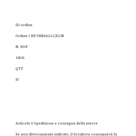
ID ordine
Ordine I BF.230816111.CX13B
N. BOP
14541
QTY
87
Articolo 5 Spedizione e consegna della merce
Se non diversamente indicato, il fornitore consegnerà la