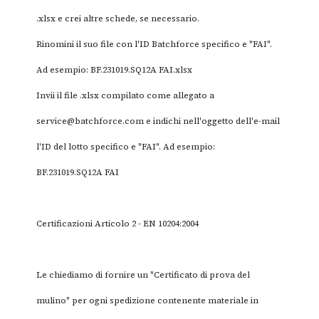
.xlsx e crei altre schede, se necessario.
Rinomini il suo file con l'ID Batchforce specifico e "FAI".
Ad esempio: BF.231019.SQ12A FAI.xlsx
Invii il file .xlsx compilato come allegato a
service@batchforce.com
e indichi nell'oggetto dell'e-mail
l'ID del lotto specifico e "FAI". Ad esempio:
BF.231019.SQ12A FAI
Certificazioni Articolo 2 - EN 10204:2004
Le chiediamo di fornire un "Certificato di prova del
mulino" per ogni spedizione contenente materiale in