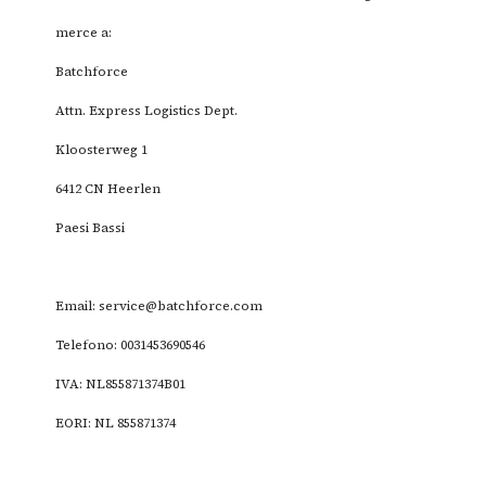
merce a:
Batchforce
Attn. Express Logistics Dept.
Kloosterweg 1
6412 CN Heerlen
Paesi Bassi
Email:
service@batchforce.com
Telefono: 0031453690546
IVA: NL855871374B01
EORI: NL 855871374