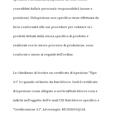
convalidati dalla/e persona/e responsabile/i (nome e
posizione). Un'ispezione non specifica viene effettuata da
lei in conformità alle sue procedure per valutare se i
prodotti definiti dalla stessa specifica di prodotto e
realizzati con lo stesso processo di produzione, sono
conformi o meno ai requisiti dell'ordine.
Le chiediamo di fornire un certificato di ispezione "Tipo
3.1" 3.1 quando richiesto da Batchforce. Invii il certificato
di ispezione come allegato a
service@batchforce.com
e
indichi nell'oggetto dell'e-mail l'ID Batchforce specifico e
"Certificazione 3.1". Ad esempio: BF.231019.SQ12A