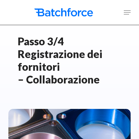
Skip
Men
to
main
content
Passo 3/4
Registrazione dei
fornitori
– Collaborazione