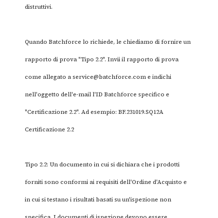
distruttivi.
Quando Batchforce lo richiede, le chiediamo di fornire un
rapporto di prova "Tipo 2.2". Invii il rapporto di prova
come allegato a
service@batchforce.com
e indichi
nell'oggetto dell'e-mail l'ID Batchforce specifico e
"Certificazione 2.2". Ad esempio: BF.231019.SQ12A
Certificazione 2.2
Tipo 2.2: Un documento in cui si dichiara che i prodotti
forniti sono conformi ai requisiti dell'Ordine d'Acquisto e
in cui si testano i risultati basati su un'ispezione non
specifica. I documenti di ispezione devono essere